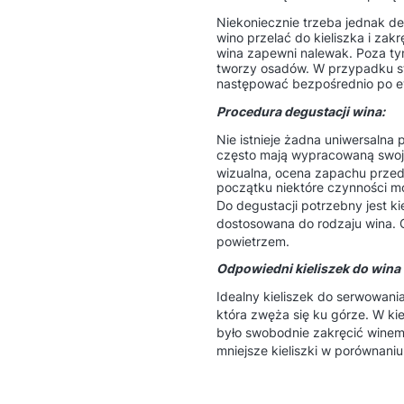
Niekoniecznie trzeba jednak d
wino przelać do kieliszka i zak
wina zapewni nalewak. Poza ty
tworzy osadów. W przypadku st
następować bezpośrednio po ew
Procedura degustacji wina:
Nie istnieje żadna uniwersalna
często mają wypracowaną swoją
wizualna, ocena zapachu przed
początku niektóre czynności mo
Do degustacji potrzebny jest kie
dostosowana do rodzaju wina
.
powietrzem
.
Odpowiedni kieliszek do wina
Idealny kieliszek do serwowania 
która zwęża się ku górze
. W ki
było swobodnie zakręcić wine
mniejsze kieliszki w porównaniu