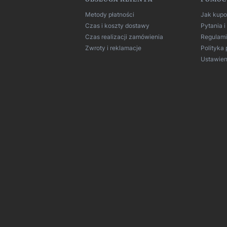
 w stopce
Metody płatności
Jak kup
Czas i koszty dostawy
Pytania 
Czas realizacji zamówienia
Regulam
Zwroty i reklamacje
Polityka
Ustawien