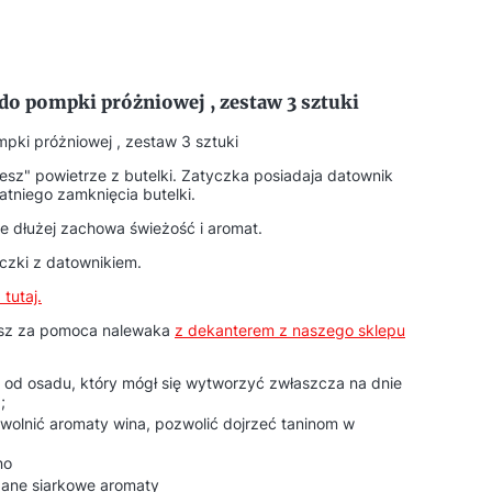
do pompki próżniowej , zestaw 3 sztuki
pki próżniowej , zestaw 3 sztuki
sz" powietrze z butelki. Zatyczka posiadaja datownik
tniego zamknięcia butelki.
e dłużej zachowa świeżość i aromat.
yczki z datownikiem.
tutaj.
asz za pomoca nalewaka
z dekanterem z naszego sklepu
o od osadu, który mógł się wytworzyć zwłaszcza na dnie
;
wolnić aromaty wina
, pozwolić dojrzeć taninom w
no
dane siarkowe aromaty