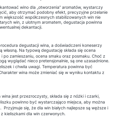
ekantować wino dla „otworzenia” aromatów, wystarczy
ręcić, aby otrzymać podobny efekt, precyzyjne przelanie
m większość współczesnych stabilizowanych win nie
arych win, z ulotnym aromatem, degustacja powinna
entualnej dekantacji.
 procedura degustacji wina, a doświadczeni koneserzy
 własną. Na typową degustację składa się ocena
 i po zamieszaniu, ocena smaku oraz posmaku
. Choć z
gą wyglądać nieco pretensjonalnie, są one uzasadnione.
liszek i chwila uwagi
. Temperatura powinna być
 Charakter wina może zmieniać się w wyniku kontaktu z
wina jest przezroczysty, składa się z nóżki i czarki,
eliszku powinno być wystarczająco miejsca, aby można
m
. Przyjmuje się, że dla win białych najlepsze są węższe i
 z kieliszkami dla win czerwonych
.