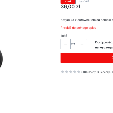
z VAT
bez VAT
Cena
36,00 zł
Zatyczka z datownikiem do pompki p
Przejdź do pełnego opisu
Ilość
Dostępność:
szt.
na wyczerp
0.00
(Oceny: 0 Recenzje: 