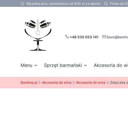
Wysyłka przy zamówieniu od 400 zł za darmo
Firma od 2
+48 530 053 141
biuro@barsho
Menu
Sprzęt barmański
Akcesoria do w
Barshop.pl
Akcesoria do wina
Akcesoria do wina
Zatyczka z