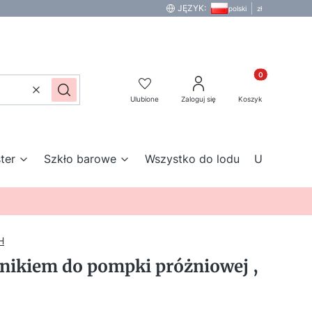
JĘZYK:
polski
zł
Produkty w kos
Wyczyść
Szukaj
Ulubione
Zaloguj się
Koszyk
ter
Szkło barowe
Wszystko do lodu
Urządzenia
H
nikiem do pompki próżniowej ,