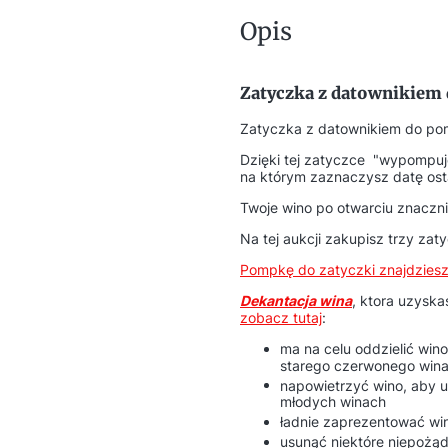
Opis
Zatyczka z datownikiem 
Zatyczka z datownikiem do pom
Dzięki tej zatyczce "wypompuje
na którym zaznaczysz datę osta
Twoje wino po otwarciu znaczni
Na tej aukcji zakupisz trzy zat
Pompkę do zatyczki znajdziesz 
Dekantacja wina
, ktora uzysk
zobacz tutaj
:
ma na celu oddzielić win
starego czerwonego wina
napowietrzyć wino, aby u
młodych winach
ładnie zaprezentować wi
usunąć niektóre niepożą