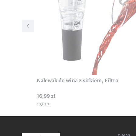
Nalewak do wina z sitkiem, Filtro
Cena
16,99 zł
13,81 zł
O NAS