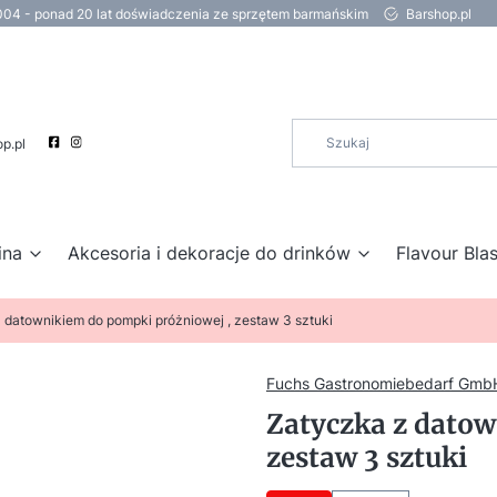
004 - ponad 20 lat doświadczenia ze sprzętem barmańskim
Barshop.pl
p.pl
ina
Akcesoria i dekoracje do drinków
Flavour Blas
 datownikiem do pompki próżniowej , zestaw 3 sztuki
Fuchs Gastronomiebedarf Gmb
Zatyczka z datow
zestaw 3 sztuki