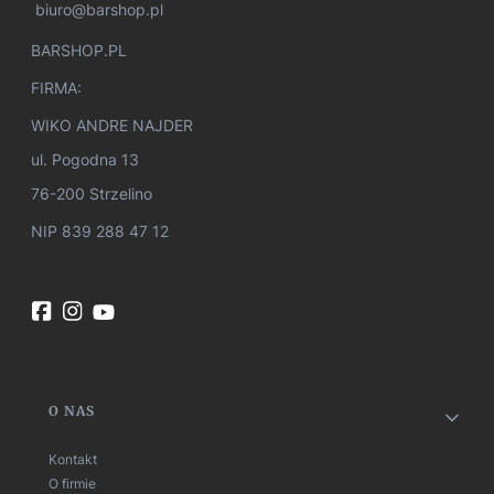
biuro@barshop.pl
BARSHOP.PL
FIRMA:
WIKO ANDRE NAJDER
ul. Pogodna 13
76-200 Strzelino
NIP 839 288 47 12
Linki w stopce
O NAS
Kontakt
O firmie