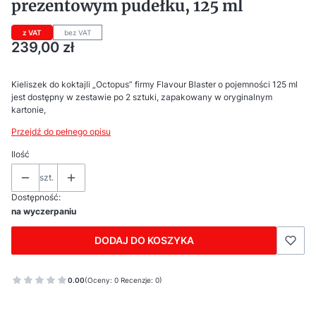
prezentowym pudełku, 125 ml
z VAT
bez VAT
Cena
239,00 zł
Kieliszek do koktajli „Octopus” firmy Flavour Blaster o pojemności 125 ml
jest dostępny w zestawie po 2 sztuki, zapakowany w oryginalnym
kartonie,
Przejdź do pełnego opisu
Ilość
szt.
Dostępność:
na wyczerpaniu
DODAJ DO KOSZYKA
0.00
(Oceny: 0 Recenzje: 0)