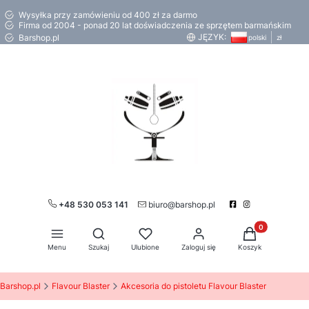
Wysyłka przy zamówieniu od 400 zł za darmo
Firma od 2004 - ponad 20 lat doświadczenia ze sprzętem barmańskim
JĘZYK:
Barshop.pl
polski
zł
+48 530 053 141
biuro@barshop.pl
Produkty w kos
Otwórz wyszukiwarkę
Menu
Szukaj
Ulubione
Zaloguj się
Koszyk
Barshop.pl
Flavour Blaster
Akcesoria do pistoletu Flavour Blaster