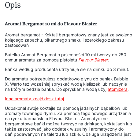
Opis
Aromat Bergamot 10 ml do Flavour Blaster
Aromat bergamot - Koktajl bergamotowy znany jest ze swojego
kojącego zapachu, pikantnego smaku i szerokiego zakresu
zastosowań
Butelka Aromat Bergamot o pojemności 10 ml tworzy do 250
chmur aromatu za pomocą pistoletu
Flavour Blaster
.
Bańka według producenta utrzymuje sie na drinku do 3 minut.
Do aromatu potrzebujesz dodatkowo płynu do baniek Bubble
X. Warto też wcześniej spryskać wodą kieliszek lub naczynie
na którym bedzie bańka. Do spryskania wodą użyj
atomizera
.
Inne aromaty znajdziesz tutaj
Udoskonal swoje koktajle za pomocą jadalnych bąbelków lub
aromatyzowanego dymu. Za pomocą tego nowego urządzenia
na rynku barmańskim Flavour Blaster. Aromatyczne
bergamotowe bańki można tworzyć na drinkach, koktajlach lub
także zastosować jako dodatek wizualny i aromatyczny do
dań podawanych na talerzu lub szkle. Obsługa urządzenia jest