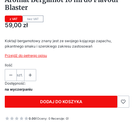
Blaster
z VAT
bez VAT
Cena
59,00 zł
Koktajl bergamotowy znany jest ze swojego kojącego zapachu,
pikantnego smaku i szerokiego zakresu zastosowań
Przejdź do pełnego opisu
Ilość
szt.
Dostępność:
na wyczerpaniu
DODAJ DO KOSZYKA
0.00
(Oceny: 0 Recenzje: 0)