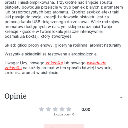
prosta i nieskomplikowana. Trzykrotne naciśnięcie spustu
pistoletu powoduje przejście w tryb baniek białych z aromatem
lub przezroczystych bez aromatu. Zrobisz szybko efekt taki
jaki pasuje do twojej kreacji. Ładowanie pistoletu jest za
pomocą kabla USB dołączonego do zestawu. Wiele rodzajów
aromatów dostępnych w naszym sklepie urozmaici Twoje
kreacje - goście w twoim lokalu jeszcze intensywniej
posmakuja koktajl, który stworzyłeś.
Skład: glikol propylenowy, gliceryna roślinna, aromat naturalny.
Wszystkie składniki są testowane alergologicznie.
Uwaga: Użyj nowego
zbiornika
lub nowego
wkładu do
zbiornik
a
na każdy aromat w ten sposób łatwiej i szybciej
zmienisz aromat w pistolecie.
Opinie
0.00
Liczba ocen: 0