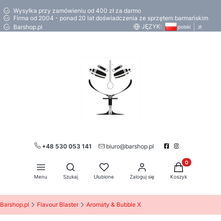
Wysyłka przy zamówieniu od 400 zł za darmo
Firma od 2004 - ponad 20 lat doświadczenia ze sprzętem barmańskim
JĘZYK:
Barshop.pl
polski
zł
+48 530 053 141
biuro@barshop.pl
Produkty w kos
Otwórz wyszukiwarkę
Menu
Szukaj
Ulubione
Zaloguj się
Koszyk
Barshop.pl
Flavour Blaster
Aromaty & Bubble X