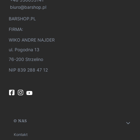
biuro@barshop.pl
BARSHOP.PL
FIRMA:
WIKO ANDRE NAJDER
ul. Pogodna 13
76-200 Strzelino
NIP 839 288 47 12
Linki w stopce
O NAS
Kontakt