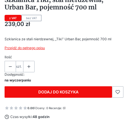
Urban Bar, pojemność 700 ml
z VAT
bez VAT
Cena
239,00 zł
Szklanica ze stali nierdzewnej, „Tiki” Urban Bar, pojemność 700 ml
Przejdź do pełnego opisu
Ilość
szt.
Dostępność:
na wyczerpaniu
DODAJ DO KOSZYKA
0.00
(Oceny: 0 Recenzje: 0)
Czas wysyłki:
48 godzin