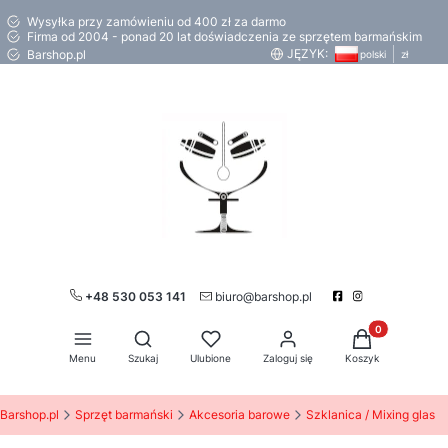
Wysyłka przy zamówieniu od 400 zł za darmo
Firma od 2004 - ponad 20 lat doświadczenia ze sprzętem barmańskim
JĘZYK:
Barshop.pl
polski
zł
+48 530 053 141
biuro@barshop.pl
Produkty w kos
Otwórz wyszukiwarkę
Menu
Szukaj
Ulubione
Zaloguj się
Koszyk
Barshop.pl
Sprzęt barmański
Akcesoria barowe
Szklanica / Mixing glas