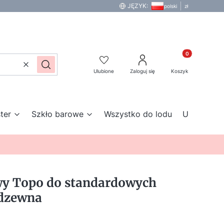
JĘZYK:
polski
zł
Produkty w kos
Wyczyść
Szukaj
Ulubione
Zaloguj się
Koszyk
ter
Szkło barowe
Wszystko do lodu
Urządzenia
y Topo do standardowych
rdzewna