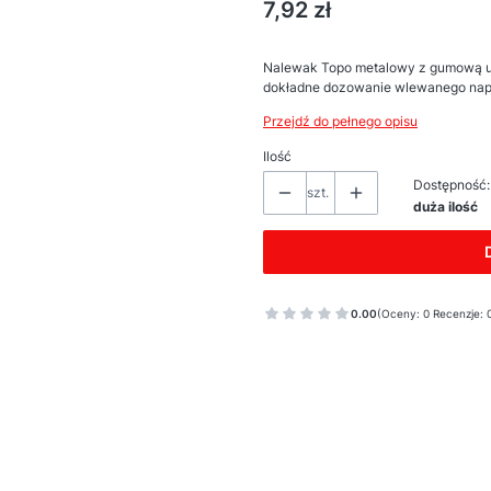
Cena
7,92 zł
Nalewak Topo metalowy z gumową us
dokładne dozowanie wlewanego nap
Przejdź do pełnego opisu
Ilość
Dostępność:
szt.
duża ilość
0.00
(Oceny: 0 Recenzje: 