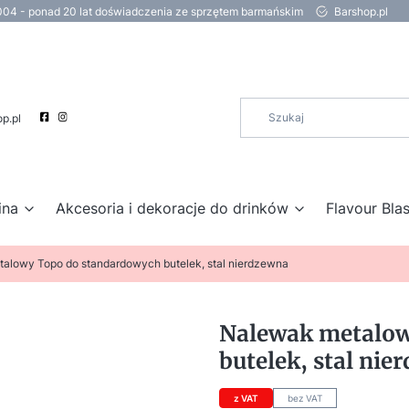
004 - ponad 20 lat doświadczenia ze sprzętem barmańskim
Barshop.pl
p.pl
ina
Akcesoria i dekoracje do drinków
Flavour Blas
alowy Topo do standardowych butelek, stal nierdzewna
Nalewak metalow
butelek, stal nie
z VAT
bez VAT