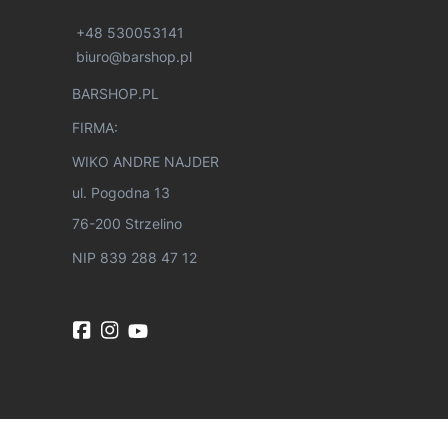
+48 530053141
biuro@barshop.pl
BARSHOP.PL
FIRMA:
WIKO ANDRE NAJDER
ul. Pogodna 13
76-200 Strzelino
NIP 839 288 47 12