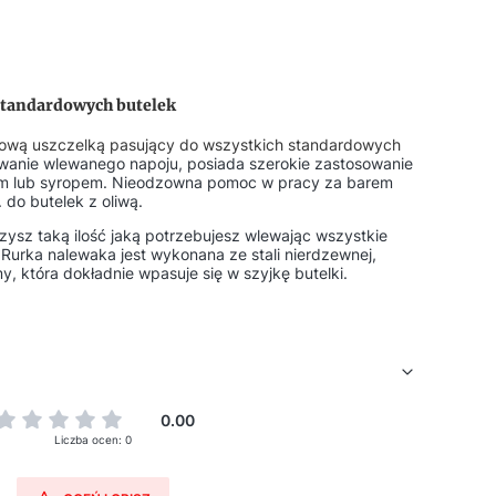
tandardowych butelek
wą uszczelką pasujący do wszystkich standardowych
owanie wlewanego napoju, posiada szerokie zastosowanie
iem lub syropem. Nieodzowna pomoc w pracy za barem
 do butelek z oliwą.
ysz taką ilość jaką potrzebujesz wlewając wszystkie
. Rurka nalewaka jest wykonana ze stali nierdzewnej,
, która dokładnie wpasuje się w szyjkę butelki.
0.00
Liczba ocen: 0