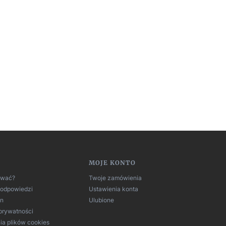
MOJE KONTO
ować?
Twoje zamówienia
i odpowiedzi
Ustawienia konta
in
Ulubione
 prywatności
ia plików cookies