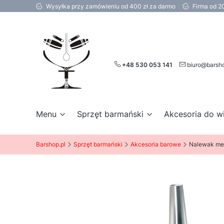
Wysyłka przy zamówieniu od 400 zł za darmo
Firma od 2
+48 530 053 141
biuro@barsho
Menu
Sprzęt barmański
Akcesoria do w
Barshop.pl
Sprzęt barmański
Akcesoria barowe
Nalewak met