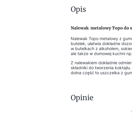
Opis
Nalewak metalowy Topo do s
Nalewak Topo metalowy z gumo
butel
ek, ułatwia dokładne doz
w butelkach z alkoholem, sok
ale także w domowej kuchni np.
Z nalewakiem dokładnie odmierz
składniki do tworzenia koktajlu
dolna część to uszczelka z gumy
Opinie